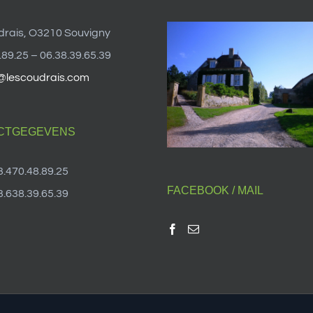
drais, O3210 Souvigny
.89.25 – 06.38.39.65.39
@lescoudrais.com
CTGEGEVENS
3.470.48.89.25
FACEBOOK / MAIL
3.638.39.65.39