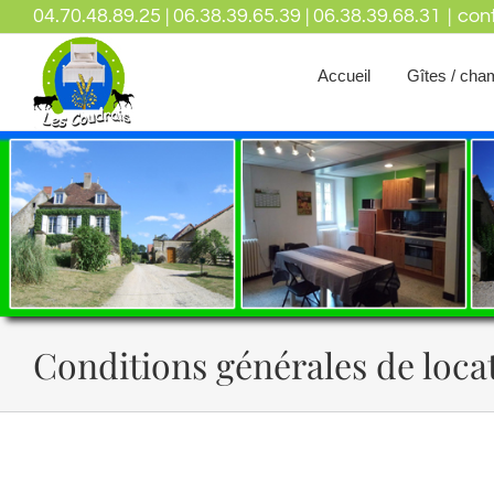
04.70.48.89.25 | 06.38.39.65.39 | 06.38.39.68.31
|
con
Accueil
Gîtes / cha
Conditions générales de loca