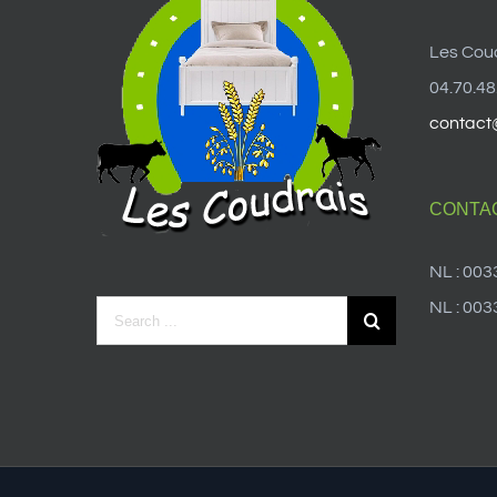
Les Cou
04.70.48
contact
CONTA
NL : 003
NL : 003