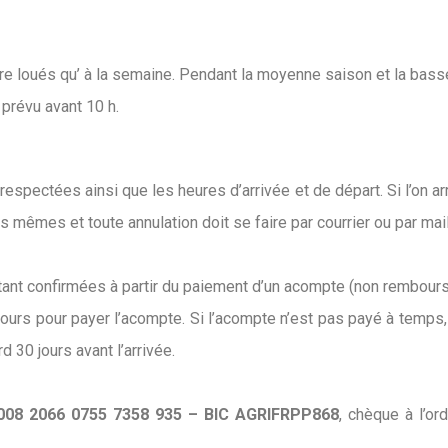
re loués qu’ à la semaine. Pendant la moyenne saison et la basse 
 prévu avant 10 h.
respectées ainsi que les heures d’arrivée et de départ. Si l’on ar
s mêmes et toute annulation doit se faire par courrier ou par mail 
nt confirmées à partir du paiement d’un acompte (non remboursa
jours pour payer l’acompte. Si l’acompte n’est pas payé à temps, le
d 30 jours avant l’arrivée.
008 2066 0755 7358 935 – BIC AGRIFRPP868
, chèque à l’o