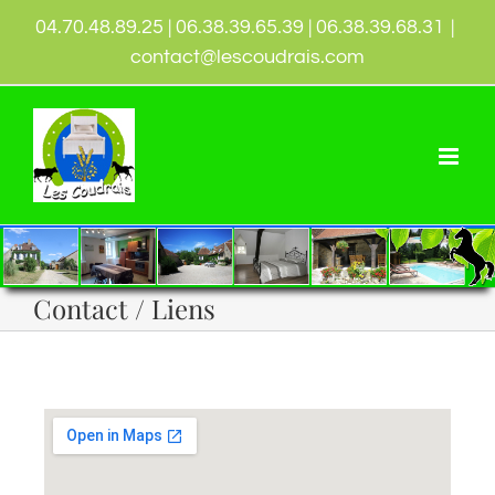
04.70.48.89.25 | 06.38.39.65.39 | 06.38.39.68.31
|
contact@lescoudrais.com
Contact / Liens