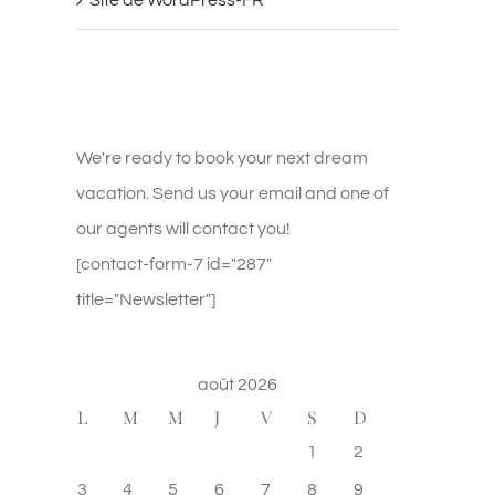
We're ready to book your next dream
vacation. Send us your email and one of
our agents will contact you!
[contact-form-7 id="287"
title="Newsletter"]
août 2026
L
M
M
J
V
S
D
1
2
3
4
5
6
7
8
9