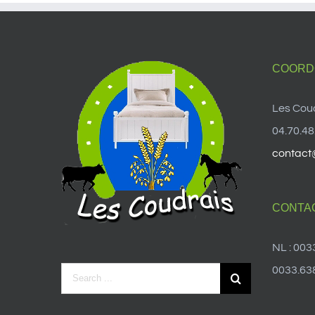
COORD
Les Cou
04.70.48
contact
CONTA
NL : 003
0033.638