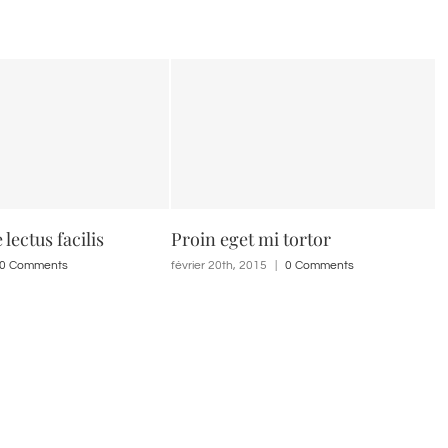
lectus facilis
Proin eget mi tortor
D
0 Comments
février 20th, 2015
|
0 Comments
fé