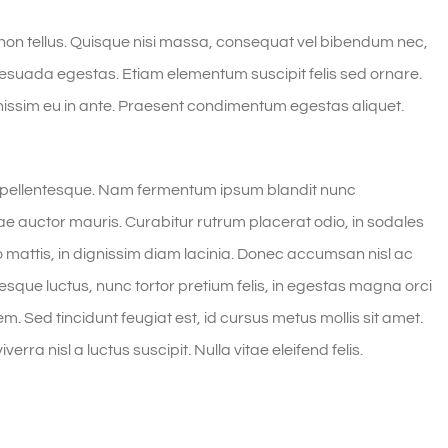
 non tellus. Quisque nisi massa, consequat vel bibendum nec,
alesuada egestas. Etiam elementum suscipit felis sed ornare.
gnissim eu in ante. Praesent condimentum egestas aliquet.
a pellentesque. Nam fermentum ipsum blandit nunc
itae auctor mauris. Curabitur rutrum placerat odio, in sodales
o mattis, in dignissim diam lacinia. Donec accumsan nisl ac
esque luctus, nunc tortor pretium felis, in egestas magna orci
em. Sed tincidunt feugiat est, id cursus metus mollis sit amet.
rra nisl a luctus suscipit. Nulla vitae eleifend felis.