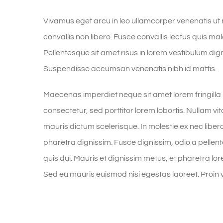
Vivamus eget arcu in leo ullamcorper venenatis ut
convallis non libero. Fusce convallis lectus quis m
Pellentesque sit amet risus in lorem vestibulum di
Suspendisse accumsan venenatis nibh id mattis.
Maecenas imperdiet neque sit amet lorem fringill
consectetur, sed porttitor lorem lobortis. Nullam v
mauris dictum scelerisque. In molestie ex nec liber
pharetra dignissim. Fusce dignissim, odio a pellent
quis dui. Mauris et dignissim metus, et pharetra lor
Sed eu mauris euismod nisi egestas laoreet. Proin vive