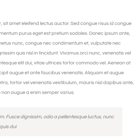
, sit amet eleifend lectus auctor. Sed congue risus id congue
dimentum purus eget est pretium sodales. Donec ipsum ante,
is metus nunc, congue nec condimentum et, vulputate nec
issim quis nisl in tincidunt. Vivamus orci nunc, venenatis vel
ntesque elit dui, vitae ultrices tortor commodo vel. Aenean at
pit augue et ante faucibus venenatis. Aliquam et augue
tra, tortor vel venenatis vestibulum, mauris nisl dapibus ante,
e non augue a enim semper varius.
. Fusce dignissim, odio a pellentesque luctus, nunc
quis dui