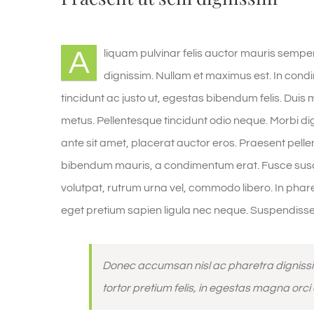
A
liquam pulvinar felis auctor mauris semper
dignissim. Nullam et maximus est. In con
tincidunt ac justo ut, egestas bibendum felis. Du
metus. Pellentesque tincidunt odio neque. Morbi dign
ante sit amet, placerat auctor eros. Praesent pelle
bibendum mauris, a condimentum erat. Fusce susci
volutpat, rutrum urna vel, commodo libero. In phare
eget pretium sapien ligula nec neque. Suspendiss
Donec accumsan nisl ac pharetra dignissim
tortor pretium felis, in egestas magna orci 