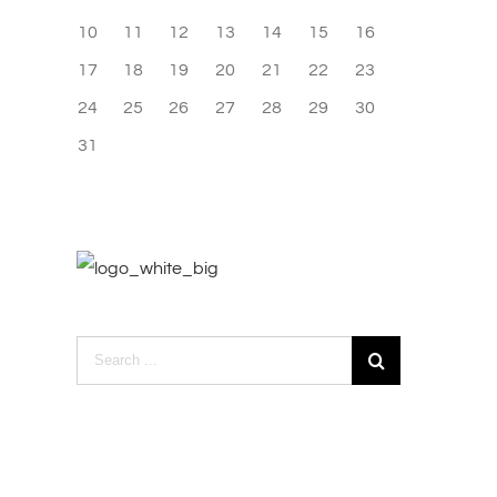
10
11
12
13
14
15
16
17
18
19
20
21
22
23
24
25
26
27
28
29
30
31
uis malesi vivera rius
Nullam non augue eget
vrier 20th, 2015
|
0 Comments
février 20th, 2015
|
0 Comments