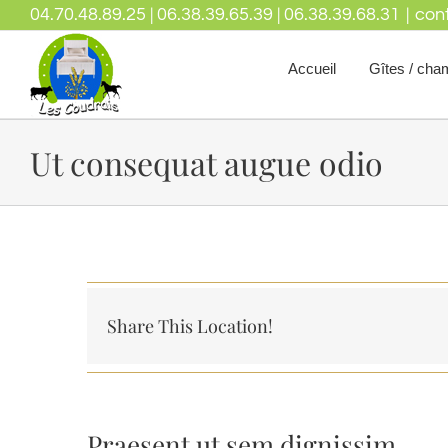
04.70.48.89.25 | 06.38.39.65.39 | 06.38.39.68.31
|
con
Accueil
Gîtes / cha
Ut consequat augue odio
Share This Location!
Praesent ut sem dignissim